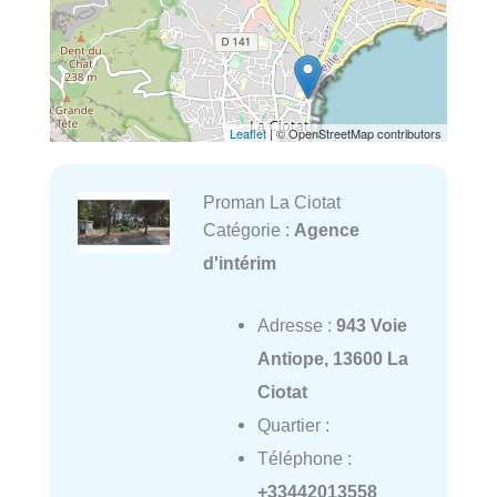
Leaflet
| © OpenStreetMap contributors
Proman La Ciotat
Catégorie :
Agence
d'intérim
Adresse :
943 Voie
Antiope, 13600 La
Ciotat
Quartier :
Téléphone :
+33442013558