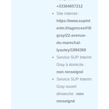
+33384657212
Site internet :
https://www.supint
erim.fr/agences#!/l/
gray/22-avenue-
du-marechal-
lyautey/1994360
Service SUP Interim
Gray à domicile :
non renseigné
Service SUP Interim
Gray ouvert
dimanche :
non
renseigné