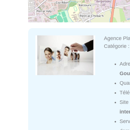
Agence Pla
Catégorie 
Adr
Gou
Quar
Tél
Site
inte
Serv