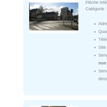
Flèche Int
Catégorie 
Adr
Quar
Tél
Site
Serv
non
Serv
dim