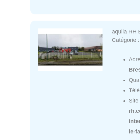
aquila RH 
Catégorie 
Adr
Bre
Quar
Tél
Site
rh.
inte
le-f