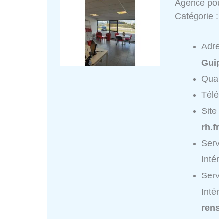
Agence pou
Catégorie 
Adr
Gui
Quar
Tél
Site
rh.f
Serv
Inté
Serv
Inté
ren