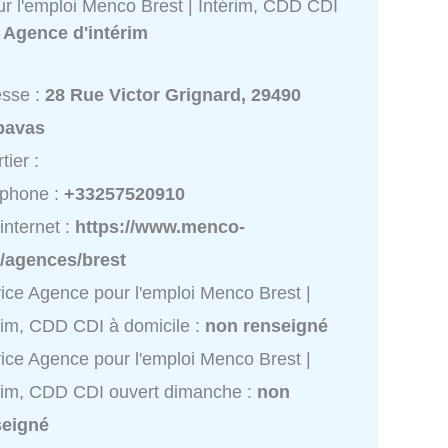
r l'emploi Menco Brest | Intérim, CDD CDI
:
Agence d'intérim
esse :
28 Rue Victor Grignard, 29490
pavas
tier :
éphone :
+33257520910
 internet :
https://www.menco-
r/agences/brest
ice Agence pour l'emploi Menco Brest |
rim, CDD CDI à domicile :
non renseigné
ice Agence pour l'emploi Menco Brest |
rim, CDD CDI ouvert dimanche :
non
seigné