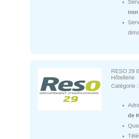
Serv
non
Serv
dim
RESO 29 Br
Hôtellerie
Catégorie 
Adr
de 
Quar
Tél