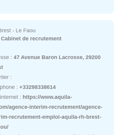
Brest - Le Faou
:
Cabinet de recrutement
esse :
47 Avenue Baron Lacrosse, 29200
st
tier :
éphone :
+33298338614
 internet :
https://www.aquila-
com/agence-interim-recrutement/agence-
rim-recrutement-emploi-aquila-rh-brest-
aou/