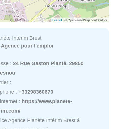
Leaflet
| © OpenStreetMap contributors
nète Intérim Brest
:
Agence pour l'emploi
esse :
24 Rue Gaston Planté, 29850
esnou
tier :
éphone :
+33298360670
 internet :
https://www.planete-
rim.com/
ice Agence Planète Intérim Brest à