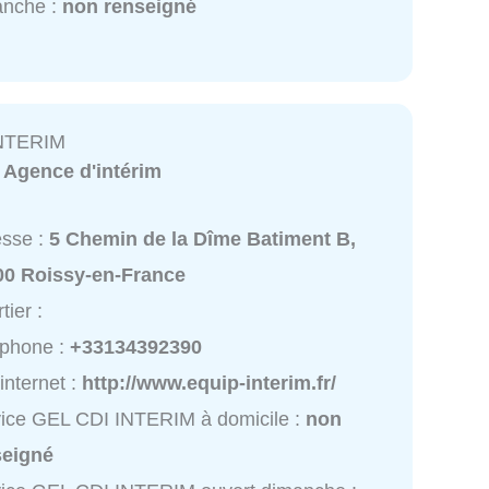
anche :
non renseigné
INTERIM
:
Agence d'intérim
esse :
5 Chemin de la Dîme Batiment B,
00 Roissy-en-France
tier :
éphone :
+33134392390
 internet :
http://www.equip-interim.fr/
ice GEL CDI INTERIM à domicile :
non
seigné