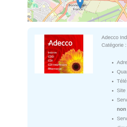
Adecco Ind
Catégorie 
Adr
Quar
Tél
Site
Serv
non
Serv