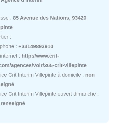
:
Agence d'intérim
esse :
85 Avenue des Nations, 93420
epinte
tier :
éphone :
+33149893910
 internet :
http://www.crit-
com/agences/voir/365-crit-villepinte
ice Crit Interim Villepinte à domicile :
non
seigné
ice Crit Interim Villepinte ouvert dimanche :
 renseigné