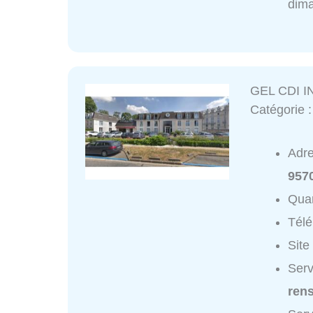
dim
GEL CDI 
Catégorie 
Adr
957
Quar
Tél
Site
Serv
ren