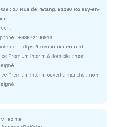
esse :
17 Rue de l'Étang, 93290 Roissy-en-
nce
tier :
éphone :
+33972106913
 internet :
https://premiuminterim.fr/
ice Premium Interim à domicile :
non
seigné
ice Premium Interim ouvert dimanche :
non
seigné
 Villepinte