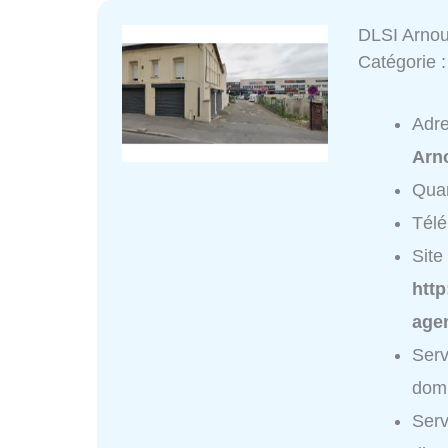
DLSI Arnou
Catégorie 
Adr
Arno
Quar
Tél
Site 
http
age
Serv
domi
Serv