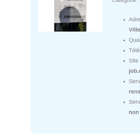
Catégorie 
Adr
Vill
Quar
Tél
Site
job.
Serv
ren
Serv
non