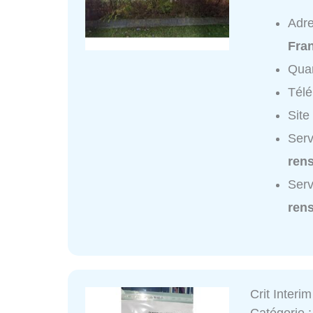
Adr
Fra
Quar
Tél
Site
Serv
ren
Serv
ren
Crit Interim