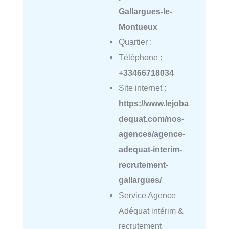
Gallargues-le-
Montueux
Quartier :
Téléphone :
+33466718034
Site internet :
https://www.lejoba
dequat.com/nos-
agences/agence-
adequat-interim-
recrutement-
gallargues/
Service Agence
Adéquat intérim &
recrutement