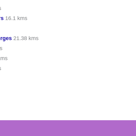
s
rs
16.1 kms
orges
21.38 kms
s
kms
s