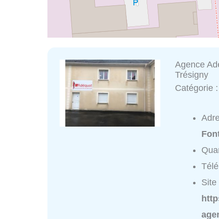
Agence Adé
Trésigny
Catégorie 
Adr
Fon
Quar
Tél
Site 
htt
age