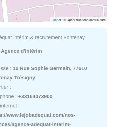
Leaflet
| © OpenStreetMap contributors
quat intérim & recrutement Fontenay-
:
Agence d'intérim
esse :
10 Rue Sophie Germain, 77610
tenay-Trésigny
tier :
éphone :
+33164073900
internet :
ps://www.lejobadequat.com/nos-
nces/agence-adequat-interim-