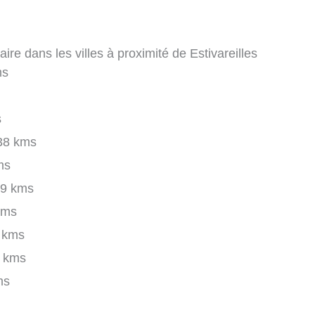
ire dans les villes à proximité de Estivareilles
ms
s
38 kms
ms
9 kms
kms
 kms
 kms
ms