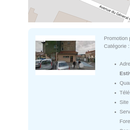
Promotion 
Catégorie 
Adr
Esti
Quar
Tél
Site
Serv
Fore