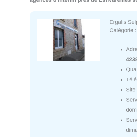
agences d'intérim près de Estivareilles s
Ergalis Se
Catégorie 
Adr
423
Quar
Tél
Site
Serv
domi
Serv
dim