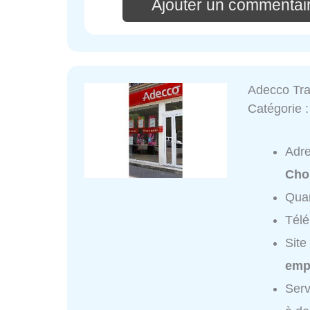
Ajouter un commentair
Adecco Tra
Catégorie 
Adr
Cho
Quar
Tél
Site
empl
Serv