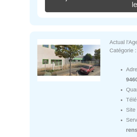
l
Actual l'A
Catégorie 
Adr
946
Quar
Tél
Site
Serv
ren