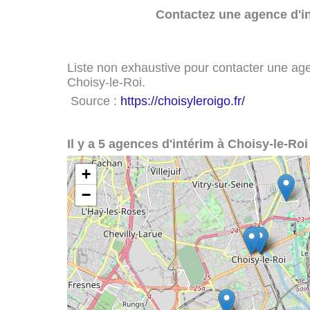
Contactez une agence d'in
Liste non exhaustive pour contacter une agenc
Choisy-le-Roi.
Source :
https://choisyleroigo.fr/
Il y a 5 agences d'intérim à Choisy-le-Roi 
+
−