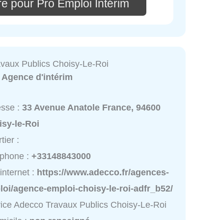
e pour Pro Emploi Intérim
vaux Publics Choisy-Le-Roi
:
Agence d'intérim
esse :
33 Avenue Anatole France, 94600
isy-le-Roi
tier :
éphone :
+33148843000
 internet :
https://www.adecco.fr/agences-
oi/agence-emploi-choisy-le-roi-adfr_b52/
ice Adecco Travaux Publics Choisy-Le-Roi