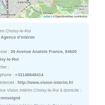
Leaflet
| © OpenStreetMap contributors
rim Choisy-le-Roi
:
Agence d'intérim
esse :
29 Avenue Anatole France, 94600
isy-le-Roi
tier :
éphone :
+33148848414
 internet :
http://www.vision-interim.fr/
ice Vision Intérim Choisy-le-Roi à domicile :
 renseigné