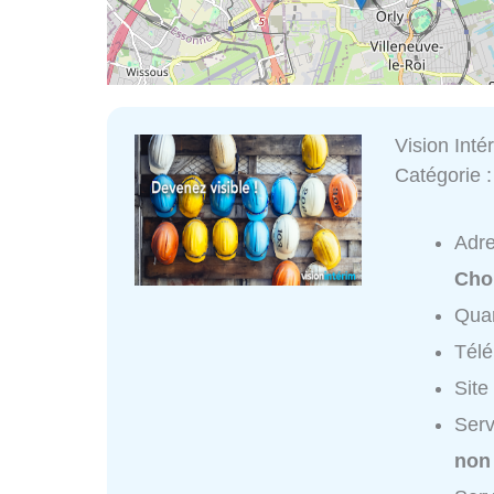
Vision Inté
Catégorie 
Adr
Cho
Quar
Tél
Site
Serv
non