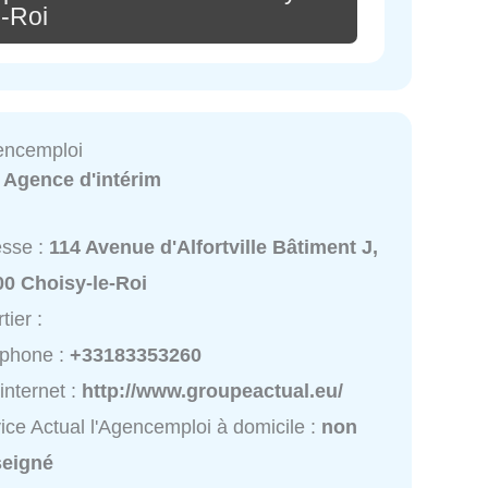
e-Roi
gencemploi
:
Agence d'intérim
esse :
114 Avenue d'Alfortville Bâtiment J,
00 Choisy-le-Roi
tier :
éphone :
+33183353260
 internet :
http://www.groupeactual.eu/
ice Actual l'Agencemploi à domicile :
non
seigné