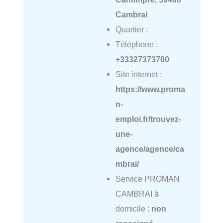
Cambrai
Quartier :
Téléphone :
+33327373700
Site internet :
https://www.proma
n-
emploi.fr/trouvez-
une-
agence/agence/ca
mbrai/
Service PROMAN
CAMBRAI à
domicile :
non