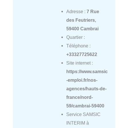
Adresse :
7 Rue
des Feutriers,
59400 Cambrai
Quartier :
Téléphone :
+33327725622
Site internet :
https://www.samsic
-emploi.fr/nos-
agences/hauts-de-
france/nord-
59/cambrai-59400
Service SAMSIC
INTERIM à