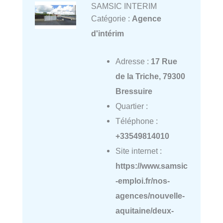
SAMSIC INTERIM
Catégorie :
Agence
d'intérim
Adresse :
17 Rue
de la Triche, 79300
Bressuire
Quartier :
Téléphone :
+33549814010
Site internet :
https://www.samsic
-emploi.fr/nos-
agences/nouvelle-
aquitaine/deux-