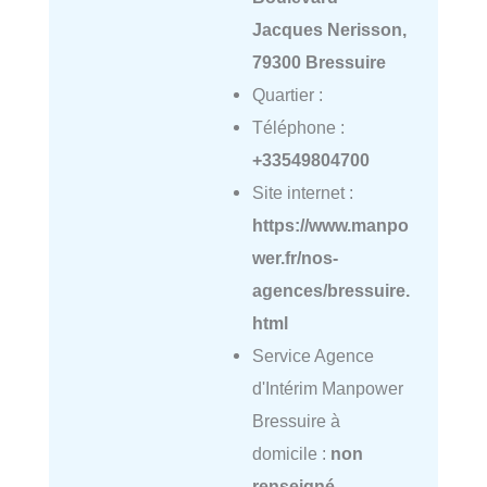
Jacques Nerisson,
79300 Bressuire
Quartier :
Téléphone :
+33549804700
Site internet :
https://www.manpo
wer.fr/nos-
agences/bressuire.
html
Service Agence
d'Intérim Manpower
Bressuire à
domicile :
non
renseigné