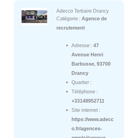
Adecco Tertiaire Drancy
Catégorie :
Agence de
recrutement
Adresse :
47
Avenue Henri
Barbusse, 93700
Drancy
Quartier :
Téléphone :
+33148952711
Site internet :
https://www.adecc
o.fr/agences-
emploi/agence-