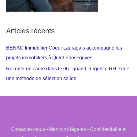
Articles récents
BENAC Immobilier Coeur Lauragais accompagne les
projets immobiliers à Quint-Fonsegrives
Recruter un cadre dans le 06 : quand l’urgence RH exige
une méthode de sélection solide
Contactez-nous
-
Mentions légales
-
Confidentialité et