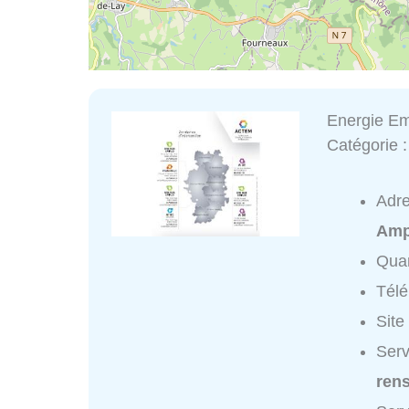
Energie Em
Catégorie 
Adr
Amp
Quar
Tél
Site
Serv
ren