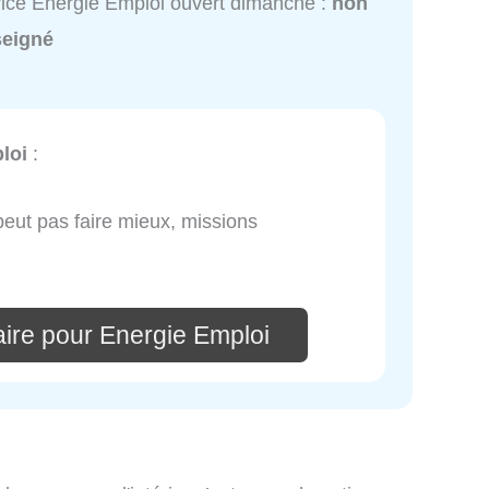
ice Energie Emploi ouvert dimanche :
non
seigné
loi
:
peut pas faire mieux, missions
ire pour Energie Emploi