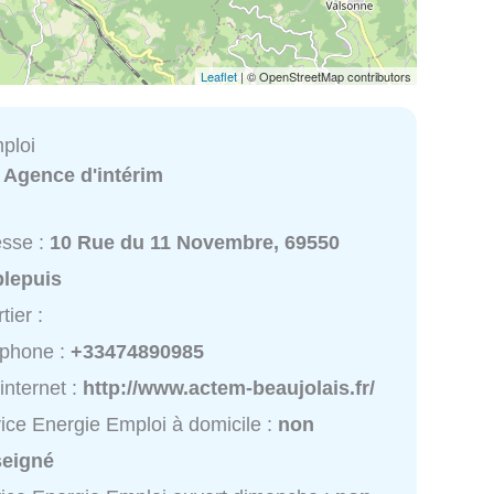
Leaflet
| © OpenStreetMap contributors
ploi
:
Agence d'intérim
esse :
10 Rue du 11 Novembre, 69550
lepuis
tier :
éphone :
+33474890985
 internet :
http://www.actem-beaujolais.fr/
ice Energie Emploi à domicile :
non
seigné