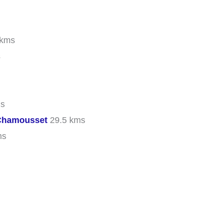
 kms
s
ms
-Chamousset
29.5 kms
ms