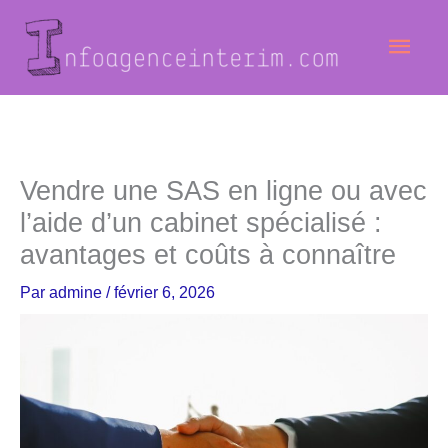
Aller
Men
au
contenu
princ
Vendre une SAS en ligne ou avec
l’aide d’un cabinet spécialisé :
avantages et coûts à connaître
Par
admine
/
février 6, 2026