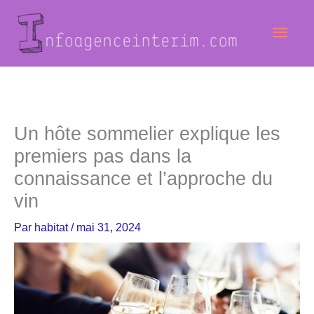
Aller
Men
au
contenu
princ
Un hôte sommelier explique les
premiers pas dans la
connaissance et l’approche du
vin
Par
habitat
/
mai 31, 2024