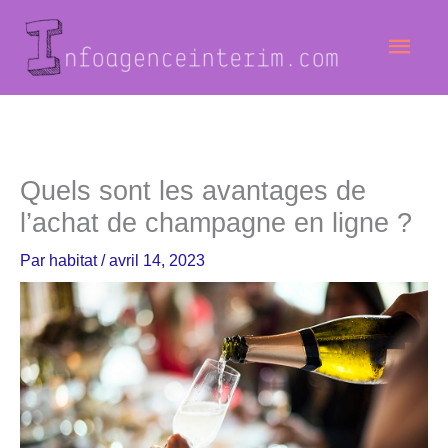
Aller
Men
au
contenu
princ
Quels sont les avantages de
l’achat de champagne en ligne ?
Par
habitat
/
avril 14, 2023