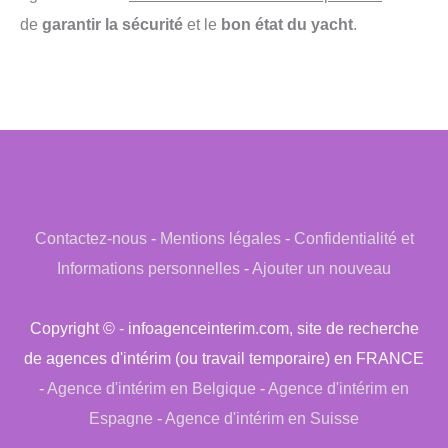
de
garantir la sécurité
et le
bon état du yacht
.
Contactez-nous
-
Mentions légales
-
Confidentialité et
Informations personnelles
-
Ajouter un nouveau
Copyright © - infoagenceinterim.com, site de recherche
de agences d'intérim (ou travail temporaire) en FRANCE
-
Agence d'intérim en Belgique
-
Agence d'intérim en
Espagne
-
Agence d'intérim en Suisse