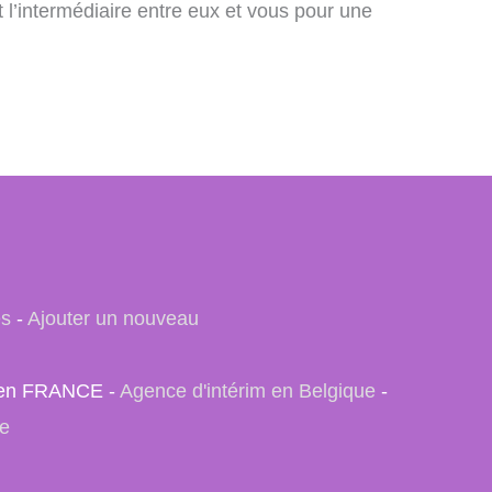
 l’intermédiaire entre eux et vous pour une
es
-
Ajouter un nouveau
e) en FRANCE -
Agence d'intérim en Belgique
-
se