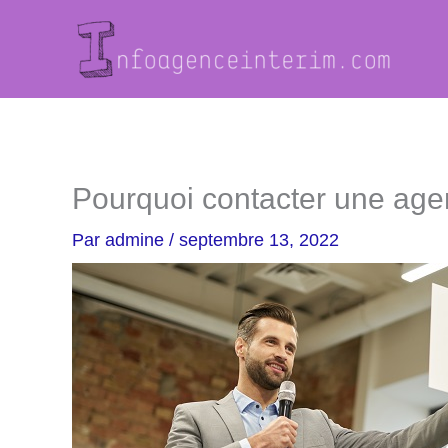
Aller
au
contenu
Pourquoi contacter une age
Par
admine
/
septembre 13, 2022