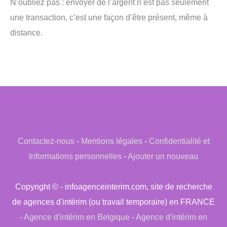
N’oubliez pas : envoyer de l’argent n’est pas seulement
une transaction, c’est une façon d’être présent, même à
distance.
Contactez-nous
-
Mentions légales
-
Confidentialité et
Informations personnelles
-
Ajouter un nouveau
Copyright © - infoagenceinterim.com, site de recherche
de agences d'intérim (ou travail temporaire) en FRANCE
-
Agence d'intérim en Belgique
-
Agence d'intérim en