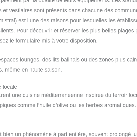
galement par la qualité de leurs équipements. Les standar
t vestiaires sont présents dans chacune des communes d
tral) est l’une des raisons pour lesquelles les établiss
 clients. Pour découvrir et réserver les plus belles plage
z le formulaire mis à votre disposition.
spaces lounges, des lits balinais ou des zones plus cal
es, même en haute saison.
 locale
nt une cuisine méditerranéenne inspirée du terroir local
piques comme l’huile d’olive ou les herbes aromatiques. 
nt bien un phénomène à part entière, souvent prolongé ju