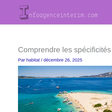
Aller
au
contenu
Comprendre les spécificités
Par
habitat
/
décembre 26, 2025