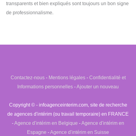
transparents et bien expliqués sont toujours un bon signe
de professionnalisme.
Contactez-nous
-
Mentions légales
-
Confidentialité et
Informations personnelles
-
Ajouter un nouveau
Copyright © - infoagenceinterim.com, site de recherche
de agences d'intérim (ou travail temporaire) en FRANCE
-
Agence d'intérim en Belgique
-
Agence d'intérim en
Espagne
-
Agence d'intérim en Suisse