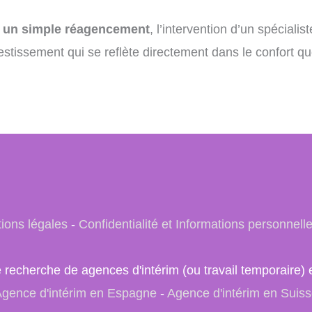
u un simple réagencement
, l’intervention d’un spéciali
vestissement qui se reflète directement dans le confort qu
ions légales
-
Confidentialité et Informations personnell
e recherche de agences d'intérim (ou travail temporair
gence d'intérim en Espagne
-
Agence d'intérim en Suis