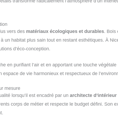
étails transforme radicalement l’atmosphère d’un intérie
tion
plus vers des
matériaux écologiques et durables
. Bois 
 à un habitat plus sain tout en restant esthétiques. À Nic
tions d’éco-conception.
he en purifiant l’air et en apportant une touche végétal
r un espace de vie harmonieux et respectueux de l’enviro
sur mesure
lité lorsqu’il est encadré par un
architecte d’intérieur
rents corps de métier et respecte le budget défini. Son e
t.