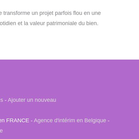
ste transforme un projet parfois flou en une
otidien et la valeur patrimoniale du bien.
es
-
Ajouter un nouveau
e) en FRANCE -
Agence d'intérim en Belgique
-
se