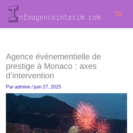
Aller
Men
au
contenu
princ
Agence événementielle de
prestige à Monaco : axes
d’intervention
Par
admine
/
juin 27, 2025