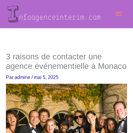
Aller
Men
au
contenu
princ
3 raisons de contacter une
agence événementielle à Monaco
Par
admine
/
mai 5, 2025